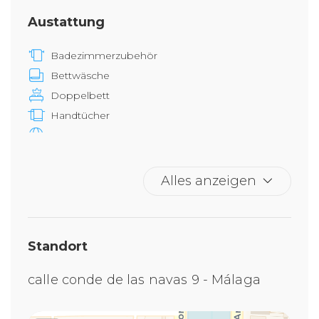
Austattung
Badezimmerzubehör
Bettwäsche
Doppelbett
Handtücher
Internet Zugang
Phon
Privates Badezimmer
Alles anzeigen
Queen-Bett
Shampoo
Tisch und Stühle
Standort
Unabhängige Heizung / Klimaanlage
calle conde de las navas 9 - Málaga