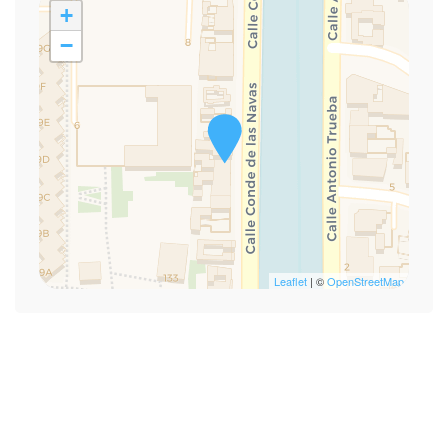
+
−
Leaflet
| ©
OpenStreetMap